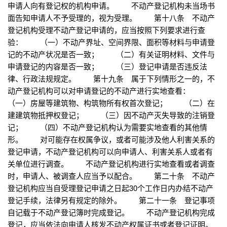
申请人向有登记权的机构申请。 不动产登记机构未当场书
面告知申请人不予受理的，视为受理。 第十八条 不动产
登记机构受理不动产登记申请的，应当按照下列要求进行查
验： （一）不动产界址、空间界限、面积等材料与申请登
记的不动产状况是否一致； （二）有关证明材料、文件与
申请登记的内容是否一致； （三）登记申请是否违反法
律、行政法规规定。 第十九条 属于下列情形之一的，不
动产登记机构可以对申请登记的不动产进行实地查看：
（一）房屋等建筑物、构筑物所有权首次登记； （二）在
建建筑物抵押权登记； （三）因不动产灭失导致的注销登
记； （四）不动产登记机构认为需要实地查看的其他情
形。 对可能存在权属争议，或者可能涉及他人利害关系的
登记申请，不动产登记机构可以向申请人、利害关系人或者有
关单位进行调查。 不动产登记机构进行实地查看或者调查
时，申请人、被调查人应当予以配合。 第二十条 不动产
登记机构应当自受理登记申请之日起30个工作日内办结不动产
登记手续，法律另有规定的除外。 第二十一条 登记事项
自记载于不动产登记簿时完成登记。 不动产登记机构完成
登记，应当依法向申请人核发不动产权属证书或者登记证明。