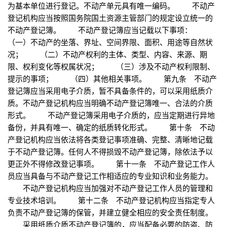
为基本单位进行登记。不动产单元具有唯一编码。 不动产
登记机构应当按照国务院国土资源主管部门的规定设立统一的
不动产登记簿。 不动产登记簿应当记载以下事项：
（一）不动产的坐落、界址、空间界限、面积、用途等自然状
况； （二）不动产权利的主体、类型、内容、来源、期
限、权利变化等权属状况； （三）涉及不动产权利限制、
提示的事项； （四）其他相关事项。 第九条 不动产
登记簿应当采用电子介质，暂不具备条件的，可以采用纸质介
质。不动产登记机构应当明确不动产登记簿唯一、合法的介质
形式。 不动产登记簿采用电子介质的，应当定期进行异地
备份，并具有唯一、确定的纸质转化形式。 第十条 不动
产登记机构应当依法将各类登记事项准确、完整、清晰地记载
于不动产登记簿。任何人不得损毁不动产登记簿，除依法予以
更正外不得修改登记事项。 第十一条 不动产登记工作人
员应当具备与不动产登记工作相适应的专业知识和业务能力。
不动产登记机构应当加强对不动产登记工作人员的管理和
专业技术培训。 第十二条 不动产登记机构应当指定专人
负责不动产登记簿的保管，并建立健全相应的安全责任制度。
采用纸质介质不动产登记簿的，应当配备必要的防盗、防