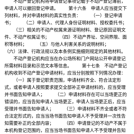
不动产登记机构将申请登记事项记载于不动产登记簿前，
申请人可以撤回登记申请。 第十六条 申请人应当提交下
列材料，并对申请材料的真实性负责： （一）登记申请
书； （二）申请人、代理人身份证明材料、授权委托书；
（三）相关的不动产权属来源证明材料、登记原因证明文
件、不动产权属证书； （四）不动产界址、空间界限、面
积等材料； （五）与他人利害关系的说明材料；
（六）法律、行政法规以及本条例实施细则规定的其他材料。
不动产登记机构应当在办公场所和门户网站公开申请登记
所需材料目录和示范文本等信息。 第十七条 不动产登记
机构收到不动产登记申请材料，应当分别按照下列情况办理：
（一）属于登记职责范围，申请材料齐全、符合法定形
式，或者申请人按照要求提交全部补正申请材料的，应当受理
并书面告知申请人； （二）申请材料存在可以当场更正的
错误的，应当告知申请人当场更正，申请人当场更正后，应当
受理并书面告知申请人； （三）申请材料不齐全或者不符
合法定形式的，应当当场书面告知申请人不予受理并一次性告
知需要补正的全部内容； （四）申请登记的不动产不属于
本机构登记范围的，应当当场书面告知申请人不予受理并告知