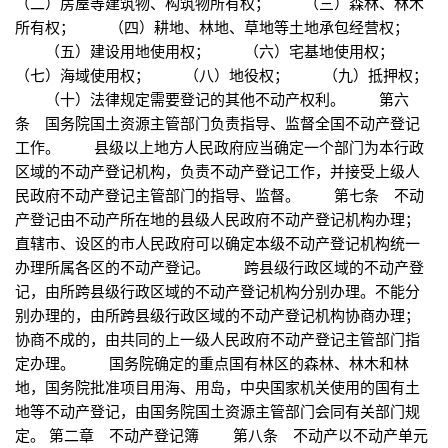
（二）房屋等建筑物、构筑物所有权； （三）森林、林木
所有权； （四）耕地、林地、草地等土地承包经营权；
（五）建设用地使用权； （六）宅基地使用权；
（七）海域使用权； （八）地役权； （九）抵押权；
（十）法律规定需要登记的其他不动产权利。 第六
条 国务院国土资源主管部门负责指导、监督全国不动产登记
工作。 县级以上地方人民政府应当确定一个部门为本行政
区域的不动产登记机构，负责不动产登记工作，并接受上级人
民政府不动产登记主管部门的指导、监督。 第七条 不动
产登记由不动产所在地的县级人民政府不动产登记机构办理；
直辖市、设区的市人民政府可以确定本级不动产登记机构统一
办理所属各区的不动产登记。 跨县级行政区域的不动产登
记，由所跨县级行政区域的不动产登记机构分别办理。不能分
别办理的，由所跨县级行政区域的不动产登记机构协商办理；
协商不成的，由共同的上一级人民政府不动产登记主管部门指
定办理。 国务院确定的重点国有林区的森林、林木和林
地，国务院批准项目用海、用岛，中央国家机关使用的国有土
地等不动产登记，由国务院国土资源主管部门会同有关部门规
定。 第二章 不动产登记簿 第八条 不动产以不动产单元