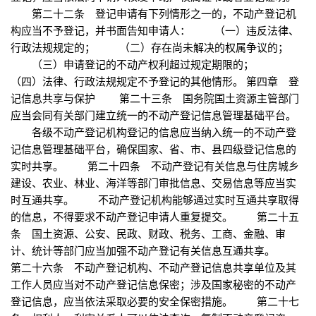
第二十二条 登记申请有下列情形之一的，不动产登记机
构应当不予登记，并书面告知申请人： （一）违反法律、
行政法规规定的； （二）存在尚未解决的权属争议的；
（三）申请登记的不动产权利超过规定期限的；
（四）法律、行政法规规定不予登记的其他情形。 第四章 登
记信息共享与保护 第二十三条 国务院国土资源主管部门
应当会同有关部门建立统一的不动产登记信息管理基础平台。
各级不动产登记机构登记的信息应当纳入统一的不动产登
记信息管理基础平台，确保国家、省、市、县四级登记信息的
实时共享。 第二十四条 不动产登记有关信息与住房城乡
建设、农业、林业、海洋等部门审批信息、交易信息等应当实
时互通共享。 不动产登记机构能够通过实时互通共享取得
的信息，不得要求不动产登记申请人重复提交。 第二十五
条 国土资源、公安、民政、财政、税务、工商、金融、审
计、统计等部门应当加强不动产登记有关信息互通共享。
第二十六条 不动产登记机构、不动产登记信息共享单位及其
工作人员应当对不动产登记信息保密；涉及国家秘密的不动产
登记信息，应当依法采取必要的安全保密措施。 第二十七