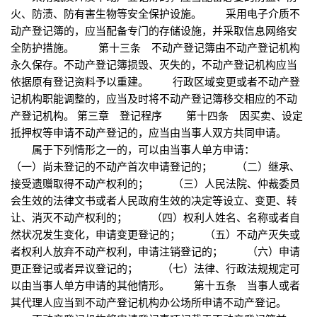
火、防渍、防有害生物等安全保护设施。 采用电子介质不
动产登记簿的，应当配备专门的存储设施，并采取信息网络安
全防护措施。 第十三条 不动产登记簿由不动产登记机构
永久保存。不动产登记簿损毁、灭失的，不动产登记机构应当
依据原有登记资料予以重建。 行政区域变更或者不动产登
记机构职能调整的，应当及时将不动产登记簿移交相应的不动
产登记机构。 第三章 登记程序 第十四条 因买卖、设定
抵押权等申请不动产登记的，应当由当事人双方共同申请。
属于下列情形之一的，可以由当事人单方申请：
（一）尚未登记的不动产首次申请登记的； （二）继承、
接受遗赠取得不动产权利的； （三）人民法院、仲裁委员
会生效的法律文书或者人民政府生效的决定等设立、变更、转
让、消灭不动产权利的； （四）权利人姓名、名称或者自
然状况发生变化，申请变更登记的； （五）不动产灭失或
者权利人放弃不动产权利，申请注销登记的； （六）申请
更正登记或者异议登记的； （七）法律、行政法规规定可
以由当事人单方申请的其他情形。 第十五条 当事人或者
其代理人应当到不动产登记机构办公场所申请不动产登记。