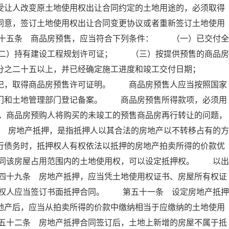
受让人改变原土地使用权出让合同约定的土地用途的，必须取得
同意，签订土地使用权出让合同变更协议或者重新签订土地使用
十五条 商品房预售，应当符合下列条件： （一）已交付全
二）持有建设工程规划许可证； （三）按提供预售的商品房
百分之二十五以上，并已经确定施工进度和竣工交付日期；
登记，取得商品房预售许可证明。 商品房预售人应当按照国家
部门和土地管理部门登记备案。 商品房预售所得款项，必须用
，商品房预购人将购买的未竣工的预售商品房再行转让的问题，
 房地产抵押，是指抵押人以其合法的房地产以不转移占有的方
行债务时，抵押权人有权依法以抵押的房地产拍卖所得的价款优
同该房屋占用范围内的土地使用权，可以设定抵押权。 以出
四十九条 房地产抵押，应当凭土地使用权证书、房屋所有权证
权人应当签订书面抵押合同。 第五十一条 设定房地产抵押
地产后，应当从拍卖所得的价款中缴纳相当于应缴纳的土地使用
五十二条 房地产抵押合同签订后，土地上新增的房屋不属于抵