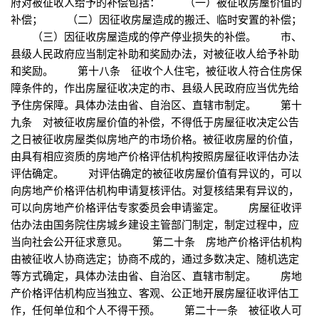
府对被征收人给予的补偿包括： （一）被征收房屋价值的
补偿； （二）因征收房屋造成的搬迁、临时安置的补偿；
（三）因征收房屋造成的停产停业损失的补偿。 市、
县级人民政府应当制定补助和奖励办法，对被征收人给予补助
和奖励。 第十八条 征收个人住宅，被征收人符合住房保
障条件的，作出房屋征收决定的市、县级人民政府应当优先给
予住房保障。具体办法由省、自治区、直辖市制定。 第十
九条 对被征收房屋价值的补偿，不得低于房屋征收决定公告
之日被征收房屋类似房地产的市场价格。被征收房屋的价值，
由具有相应资质的房地产价格评估机构按照房屋征收评估办法
评估确定。 对评估确定的被征收房屋价值有异议的，可以
向房地产价格评估机构申请复核评估。对复核结果有异议的，
可以向房地产价格评估专家委员会申请鉴定。 房屋征收评
估办法由国务院住房城乡建设主管部门制定，制定过程中，应
当向社会公开征求意见。 第二十条 房地产价格评估机构
由被征收人协商选定；协商不成的，通过多数决定、随机选定
等方式确定，具体办法由省、自治区、直辖市制定。 房地
产价格评估机构应当独立、客观、公正地开展房屋征收评估工
作，任何单位和个人不得干预。 第二十一条 被征收人可