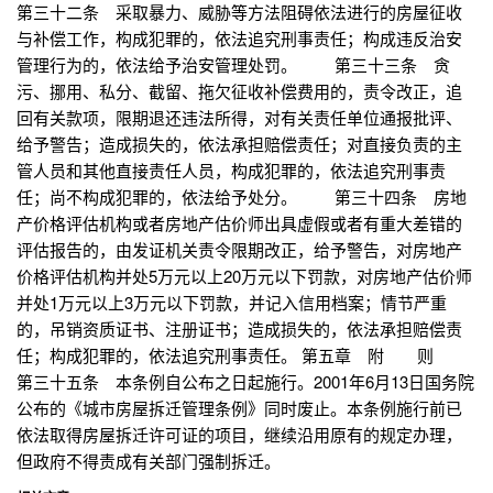
第三十二条 采取暴力、威胁等方法阻碍依法进行的房屋征收
与补偿工作，构成犯罪的，依法追究刑事责任；构成违反治安
管理行为的，依法给予治安管理处罚。 第三十三条 贪
污、挪用、私分、截留、拖欠征收补偿费用的，责令改正，追
回有关款项，限期退还违法所得，对有关责任单位通报批评、
给予警告；造成损失的，依法承担赔偿责任；对直接负责的主
管人员和其他直接责任人员，构成犯罪的，依法追究刑事责
任；尚不构成犯罪的，依法给予处分。 第三十四条 房地
产价格评估机构或者房地产估价师出具虚假或者有重大差错的
评估报告的，由发证机关责令限期改正，给予警告，对房地产
价格评估机构并处5万元以上20万元以下罚款，对房地产估价师
并处1万元以上3万元以下罚款，并记入信用档案；情节严重
的，吊销资质证书、注册证书；造成损失的，依法承担赔偿责
任；构成犯罪的，依法追究刑事责任。 第五章 附 则
第三十五条 本条例自公布之日起施行。2001年6月13日国务院
公布的《城市房屋拆迁管理条例》同时废止。本条例施行前已
依法取得房屋拆迁许可证的项目，继续沿用原有的规定办理，
但政府不得责成有关部门强制拆迁。