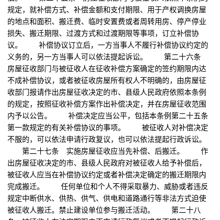
规定，就补偿方式、补偿金额和支付期限、用于产权调换房屋
的地点和面积、搬迁费、临时安置费或者周转用房、停产停业
损失、搬迁期限、过渡方式和过渡期限等事项，订立补偿协
议。 补偿协议订立后，一方当事人不履行补偿协议约定的
义务的，另一方当事人可以依法提起诉讼。 第二十六条
房屋征收部门与被征收人在征收补偿方案确定的签约期限内达
不成补偿协议，或者被征收房屋所有权人不明确的，由房屋征
收部门报请作出房屋征收决定的市、县级人民政府依照本条例
的规定，按照征收补偿方案作出补偿决定，并在房屋征收范围
内予以公告。 补偿决定应当公平，包括本条例第二十五条
第一款规定的有关补偿协议的事项。 被征收人对补偿决定
不服的，可以依法申请行政复议，也可以依法提起行政诉讼。
第二十七条 实施房屋征收应当先补偿、后搬迁。 作
出房屋征收决定的市、县级人民政府对被征收人给予补偿后，
被征收人应当在补偿协议约定或者补偿决定确定的搬迁期限内
完成搬迁。 任何单位和个人不得采取暴力、威胁或者违反
规定中断供水、供热、供气、供电和道路通行等非法方式迫使
被征收人搬迁。禁止建设单位参与搬迁活动。 第二十八