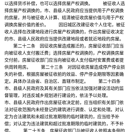
以选择货币补偿，也可以选择房屋产权调换。 被征收人选
择房屋产权调换的，市、县级人民政府应当提供用于产权调换
的房屋，并与被征收人计算、结清被征收房屋价值与用于产权
调换房屋价值的差价。 因旧城区改建征收个人住宅，被征
收人选择在改建地段进行房屋产权调换的，作出房屋征收决定
的市、县级人民政府应当提供改建地段或者就近地段的房屋。
第二十二条 因征收房屋造成搬迁的，房屋征收部门应当
向被征收人支付搬迁费；选择房屋产权调换的，产权调换房屋
交付前，房屋征收部门应当向被征收人支付临时安置费或者提
供周转用房。 第二十三条 对因征收房屋造成停产停业损
失的补偿，根据房屋被征收前的效益、停产停业期限等因素确
定。具体办法由省、自治区、直辖市制定。 第二十四条
市、县级人民政府及其有关部门应当依法加强对建设活动的监
督管理，对违反城乡规划进行建设的，依法予以处理。
市、县级人民政府作出房屋征收决定前，应当组织有关部门依
法对征收范围内未经登记的建筑进行调查、认定和处理。对认
定为合法建筑和未超过批准期限的临时建筑的，应当给予补
偿；对认定为违法建筑和超过批准期限的临时建筑的，不予补
偿。 第二十五条 房屋征收部门与被征收人依照本条例的