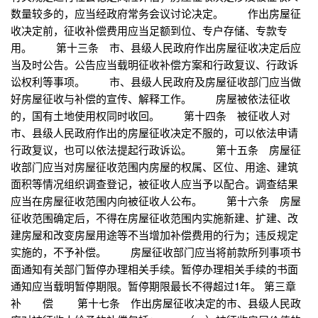
数量较多的，应当经政府常务会议讨论决定。 作出房屋征
收决定前，征收补偿费用应当足额到位、专户存储、专款专
用。 第十三条 市、县级人民政府作出房屋征收决定后应
当及时公告。公告应当载明征收补偿方案和行政复议、行政诉
讼权利等事项。 市、县级人民政府及房屋征收部门应当做
好房屋征收与补偿的宣传、解释工作。 房屋被依法征收
的，国有土地使用权同时收回。 第十四条 被征收人对
市、县级人民政府作出的房屋征收决定不服的，可以依法申请
行政复议，也可以依法提起行政诉讼。 第十五条 房屋征
收部门应当对房屋征收范围内房屋的权属、区位、用途、建筑
面积等情况组织调查登记，被征收人应当予以配合。调查结果
应当在房屋征收范围内向被征收人公布。 第十六条 房屋
征收范围确定后，不得在房屋征收范围内实施新建、扩建、改
建房屋和改变房屋用途等不当增加补偿费用的行为；违反规定
实施的，不予补偿。 房屋征收部门应当将前款所列事项书
面通知有关部门暂停办理相关手续。暂停办理相关手续的书面
通知应当载明暂停期限。暂停期限最长不得超过1年。 第三章
补 偿 第十七条 作出房屋征收决定的市、县级人民政