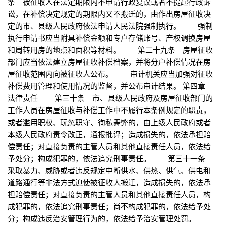
条 被征收人在法定期限内不申请行政复议或者不提起行政诉
讼，在补偿决定规定的期限内又不搬迁的，由作出房屋征收决
定的市、县级人民政府依法申请人民法院强制执行。 强制
执行申请书应当附具补偿金额和专户存储账号、产权调换房屋
和周转用房的地点和面积等材料。 第二十九条 房屋征收
部门应当依法建立房屋征收补偿档案，并将分户补偿情况在房
屋征收范围内向被征收人公布。 审计机关应当加强对征收
补偿费用管理和使用情况的监督，并公布审计结果。 第四章
法律责任 第三十条 市、县级人民政府及房屋征收部门的
工作人员在房屋征收与补偿工作中不履行本条例规定的职责，
或者滥用职权、玩忽职守、徇私舞弊的，由上级人民政府或者
本级人民政府责令改正，通报批评；造成损失的，依法承担赔
偿责任；对直接负责的主管人员和其他直接责任人员，依法给
予处分；构成犯罪的，依法追究刑事责任。 第三十一条
采取暴力、威胁或者违反规定中断供水、供热、供气、供电和
道路通行等非法方式迫使被征收人搬迁，造成损失的，依法承
担赔偿责任；对直接负责的主管人员和其他直接责任人员，构
成犯罪的，依法追究刑事责任；尚不构成犯罪的，依法给予处
分；构成违反治安管理行为的，依法给予治安管理处罚。