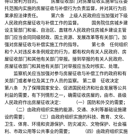
得以营利为目的。 房屋征收部门对房屋征收实施单位在委
托范围内实施的房屋征收与补偿行为负责监督，并对其行为后
果承担法律责任。 第六条 上级人民政府应当加强对下级
人民政府房屋征收与补偿工作的监督。 国务院住房城乡建
设主管部门和省、自治区、直辖市人民政府住房城乡建设主管
部门应当会同同级财政、国土资源、发展改革等有关部门，加
强对房屋征收与补偿实施工作的指导。 第七条 任何组织
和个人对违反本条例规定的行为，都有权向有关人民政府、房
屋征收部门和其他有关部门举报。接到举报的有关人民政府、
房屋征收部门和其他有关部门对举报应当及时核实、处理。
监察机关应当加强对参与房屋征收与补偿工作的政府和有
关部门或者单位及其工作人员的监察。 第二章 征收决定
第八条 为了保障国家安全、促进国民经济和社会发展等公共
利益的需要，有下列情形之一，确需征收房屋的，由市、县级
人民政府作出房屋征收决定： （一）国防和外交的需要；
（二）由政府组织实施的能源、交通、水利等基础设施建
设的需要； （三）由政府组织实施的科技、教育、文化、
卫生、体育、环境和资源保护、防灾减灾、文物保护、社会福
利、市政公用等公共事业的需要； （四）由政府组织实施